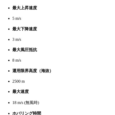
最大上昇速度
5 m/s
最大下降速度
3 m/s
最大風圧抵抗
8 m/s
運用限界高度（海抜）
2500 m
最大速度
18 m/s (無風時)
ホバリング時間