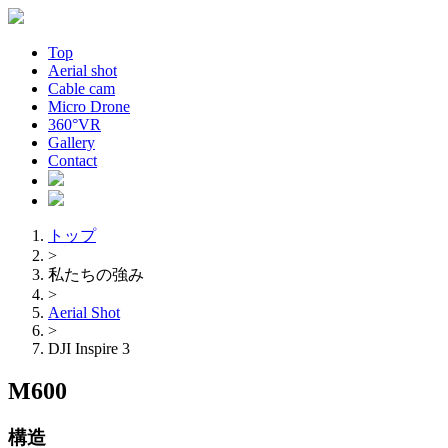
Top
Aerial shot
Cable cam
Micro Drone
360°VR
Gallery
Contact
トップ
>
私たちの強み
>
Aerial Shot
>
DJI Inspire 3
M600
構造