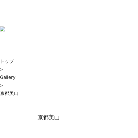
Contact
360°VR
Gallery
Micro Drone
Aerial shot
Cable cam
トップ
>
Gallery
>
京都美山
京都美山